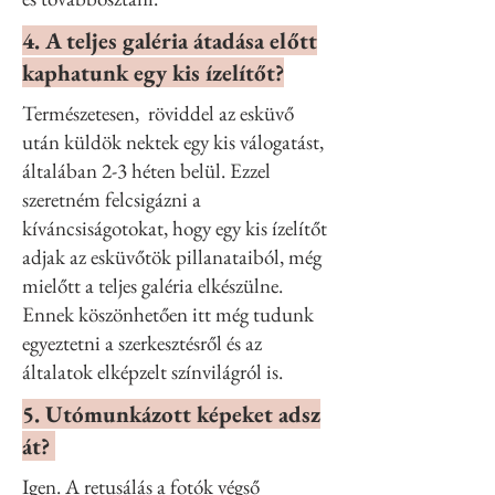
4. A teljes galéria átadása előtt
kaphatunk egy kis ízelítőt?
Természetesen, röviddel az esküvő
után küldök nektek egy kis válogatást,
általában 2-3 héten belül. Ezzel
szeretném felcsigázni a
kíváncsiságotokat, hogy egy kis ízelítőt
adjak az esküvőtök pillanataiból, még
mielőtt a teljes galéria elkészülne.
Ennek köszönhetően itt még tudunk
egyeztetni a szerkesztésről és az
általatok elképzelt színvilágról is.
5. Utómunkázott képeket adsz
át?
Igen. A retusálás a fotók végső