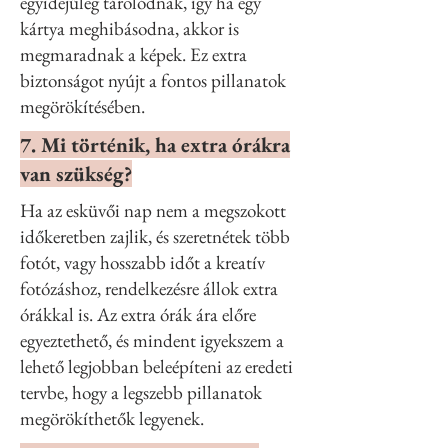
egyidejűleg tárolódnak, így ha egy
kártya meghibásodna, akkor is
megmaradnak a képek. Ez extra
biztonságot nyújt a fontos pillanatok
megörökítésében.
7. Mi történik, ha extra órákra
van szükség?
Ha az esküvői nap nem a megszokott
időkeretben zajlik, és szeretnétek több
fotót, vagy hosszabb időt a kreatív
fotózáshoz, rendelkezésre állok extra
órákkal is. Az extra órák ára előre
egyeztethető, és mindent igyekszem a
lehető legjobban beleépíteni az eredeti
tervbe, hogy a legszebb pillanatok
megörökíthetők legyenek.