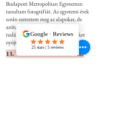
Budapesti Metropolitan Egyetemen
tanultam fotográfiát. Az egyetemi évek
során szereztem meg az alapokat, de
azóta folyamatosan fejlesztem
tudásomat, hogy a legjobb emlékeket
nyújthassam az esküvői pároknak.
13. Vállalsz állatos esküvőket?
Igen, imádom az állatokat, és
gyerekkorom óta mindig voltak
háziállataim. Az esküvői fotózás során
is szívesen dolgozom kis kedvencekkel,
hiszen még különlegesebbé teszik az
eseményt. Már volt szerencsém kutyás
és lovas esküvőn is dolgozni, és
mindkettő fantasztikus élmény volt!
14. Hogyan zajlik nálad a