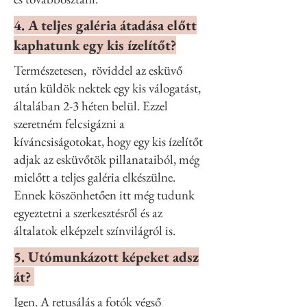
4. A teljes galéria átadása előtt
kaphatunk egy kis ízelítőt?
Természetesen, röviddel az esküvő
után küldök nektek egy kis válogatást,
általában 2-3 héten belül. Ezzel
szeretném felcsigázni a
kíváncsiságotokat, hogy egy kis ízelítőt
adjak az esküvőtök pillanataiból, még
mielőtt a teljes galéria elkészülne.
Ennek köszönhetően itt még tudunk
egyeztetni a szerkesztésről és az
általatok elképzelt színvilágról is.
5. Utómunkázott képeket adsz
át?
Igen. A retusálás a fotók végső