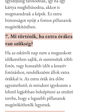
egyidejűleg tárolódnak, így ha egy
kártya meghibásodna, akkor is
megmaradnak a képek. Ez extra
biztonságot nyújt a fontos pillanatok
megörökítésében.
7. Mi történik, ha extra órákra
van szükség?
Ha az esküvői nap nem a megszokott
időkeretben zajlik, és szeretnétek több
fotót, vagy hosszabb időt a kreatív
fotózáshoz, rendelkezésre állok extra
órákkal is. Az extra órák ára előre
egyeztethető, és mindent igyekszem a
lehető legjobban beleépíteni az eredeti
tervbe, hogy a legszebb pillanatok
megörökíthetők legyenek.