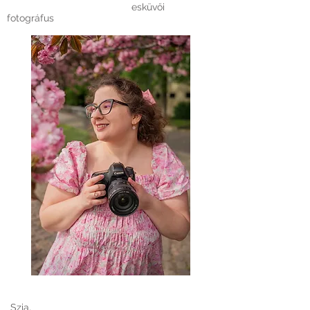
esküvői
fotográfus
Szia,