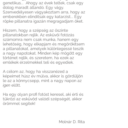
genetikus... Ahogy az évek teltek, csak egy
dolog maradt állandó. Egy vágy.
Szenvedélyesen vágyakoztam arra, hogy az
emberekben elindítsak egy katarzist... Egy
röpke pillanatra igazán megragadjam őket.
Hiszem, hogy a szépség az őszinte
pillanatokban rejlik. Az esküvői fotózás
számomra nem csak munka, hanem egy
lehetőség, hogy elkapjam és megörökítsem
a pillanatokat, amelyek különlegessé teszik
a nagy napotokat. Minden kép mögött egy
történet rejlik, és szeretem, ha ezek az
emlékek érzelmekkel teli és egyediek.
A célom az, hogy ha visszanézed a
képeimet húsz év múlva, akkor is gördüljön
le az a könnycsepp, mint a nagy napon az
igen
előtt.
Ha egy olyan profi fotóst keresel, aki érti és
tükrözi az esküvőd valódi szépségét, akkor
örömmel segítek!
Molnár D. Rita