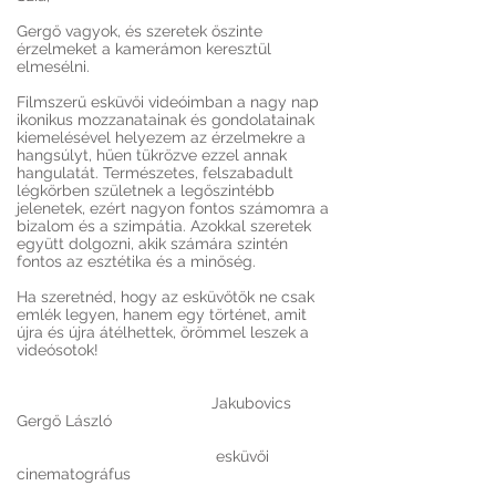
Gergő vagyok, és szeretek őszinte
érzelmeket a kamerámon keresztül
elmesélni.
Filmszerű esküvői videóimban a nagy nap
ikonikus mozzanatainak és gondolatainak
kiemelésével helyezem az érzelmekre a
hangsúlyt, hűen tükrözve ezzel annak
hangulatát. Természetes, felszabadult
légkörben születnek a legőszintébb
jelenetek, ezért nagyon fontos számomra a
bizalom és a szimpátia. Azokkal szeretek
együtt dolgozni, akik számára szintén
fontos az esztétika és a minőség.
Ha szeretnéd, hogy az esküvőtök ne csak
emlék legyen, hanem egy történet, amit
újra és újra átélhettek, örömmel leszek a
videósotok!
Jakubovics
Gergő László
esküvői
cinematográfus