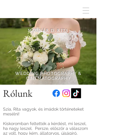
MOLNÁR D. RITA
WEDDING PHOTOGRAPHY &
CINEMATOGRAPHY
Rólunk
Szia, Rita vagyok, és imádok történeteket
mesélni!
Kiskoromban feltették a kérdést, mi leszel,
ha nagy leszel. Persze, először a válaszom
az volt, hogy kém, állatorvos, újságíró,